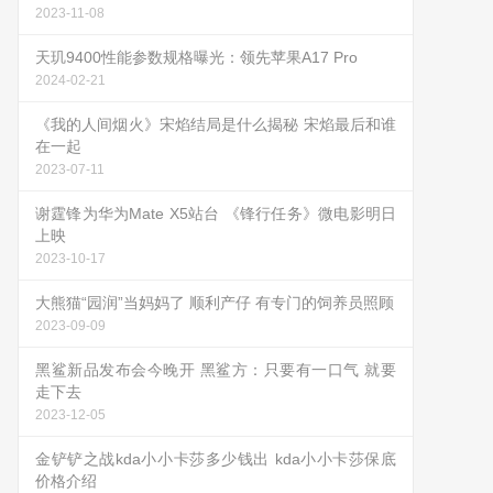
2023-11-08
天玑9400性能参数规格曝光：领先苹果A17 Pro
2024-02-21
《我的人间烟火》宋焰结局是什么揭秘 宋焰最后和谁
在一起
2023-07-11
谢霆锋为华为Mate X5站台 《锋行任务》微电影明日
上映
2023-10-17
大熊猫“园润”当妈妈了 顺利产仔 有专门的饲养员照顾
2023-09-09
黑鲨新品发布会今晚开 黑鲨方：只要有一口气 就要
走下去
2023-12-05
金铲铲之战kda小小卡莎多少钱出 kda小小卡莎保底
价格介绍