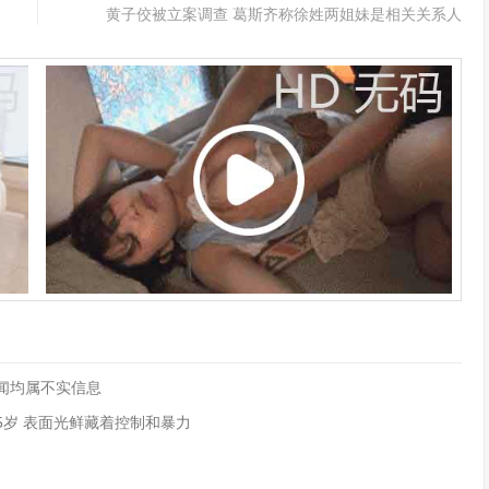
黄子佼被立案调查 葛斯齐称徐姓两姐妹是相关关系人
闻均属不实信息
5岁 表面光鲜藏着控制和暴力