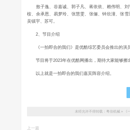
敖子逸、谷嘉诚、郭子凡、蒋依依、赖伟明、刘宇
桉、余承恩、易梦玲、张慧雯、张俪、钟欣潼、张雪
吴镇宇、苏可。
2、节目介绍
《一拍即合的我们》是优酷综艺委员会推出的演员
节目将于2023年在优酷网播出，期待大家能够擦
以上就是一拍即合的我们嘉宾阵容介绍。
未经允许不得转载：
粤佳机械
»
《
上一篇