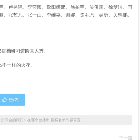
、卢昱晓、李奕臻、欧阳娜娜、施柏宇、吴俊霆、徐梦洁、闫
迎、张艺凡、张一山、李维嘉、谢娜、陈乔恩、吴昕、关锦鹏、
搭档研习进阶真人秀。
出不一样的火花。
赞(
2
)
一拍即合的我们》在哪个台播出 嘉宾名单阵容官宣
下一篇