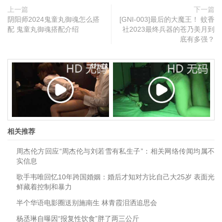
上一篇
下一篇
阴阳师2024鬼童丸御魂怎么搭
[GNI-003]最后的大魔王！ 蚊香
配 鬼童丸御魂搭配介绍
社2023最终兵器的苍乃美月到
底有多强？
相关推荐
周杰伦方回应“周杰伦与刘若雪有私生子”：相关网络传闻均属不
实信息
歌手韦唯回忆10年跨国婚姻：婚后才知对方比自己大25岁 表面光
鲜藏着控制和暴力
半个华语电影圈送别施南生 林青霞泪洒追思会
杨丞琳自曝因“报复性饮食”胖了两三公斤