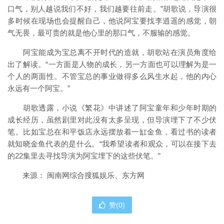
口气，别人越说我们不好，我们越要往前走。”胡歌说，导演很
多时候在现场也会提醒自己，他说阿宝要找李逍遥的感觉，朝
气无畏，最可贵的就是他心里的那口气，不服输的感觉。
阿宝能成为宝总离不开时代的造就，胡歌站在演员角度给
出了解读。“一方面是人物的成长，另一方面也可以理解为是一
个人的两面性。不管宝总的事业做得多么风生水起，他的内心
永远有一个阿宝。”
胡歌透露，小说《繁花》中讲述了阿宝童年和少年时期的
成长经历，虽然剧里对此没有太多呈现，但导演埋下了不少伏
笔。比如宝总在和平饭店永远摆放着一缸金鱼，看过书的读者
就知晓金鱼代表的是什么。“我希望读者和观众，可以在接下去
的22集里去寻找导演为阿宝埋下的这些伏笔。”
来源： 闽南网综合搜狐娱乐、东方网
赞(
0
)