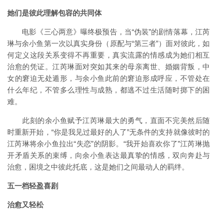
她们是彼此理解包容的共同体
电影《三心两意》曝终极预告，当“伪装”的剧情落幕，江芮
琳与余小鱼第一次以真实身份（原配与“第三者”）面对彼此，如
何定义这段关系变得不再重要，真实流露的情感成为她们相互
治愈的凭证。江芮琳面对突如其来的母亲离世、婚姻背叛，中
女的窘迫无处遁形，与余小鱼此前的窘迫形成呼应，不管处在
什么年纪，不管多么理性与成熟，都逃不过生活随时掷下的困
难。
此刻的余小鱼赋予江芮琳最大的勇气，直面不完美然后随
时重新开始，“你是我见过最好的人了”无条件的支持就像彼时的
江芮琳将余小鱼拉出“失恋”的阴影。“我开始喜欢你了”江芮琳抛
开矛盾关系的束缚，向余小鱼表达最真挚的情感，双向奔赴与
治愈，困境之中彼此托底，这是她们之间最动人的羁绊。
五一档
轻盈喜剧
治愈又轻松