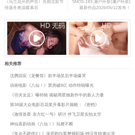
《马兰花开的声音》亮相北影节
SNOS-183,瀬戸环奈(濑户环奈)
传递冬奥温暖幕后
最新作品2026/05/12发布！
相关推荐
沈腾回应《龙餐馆》前半场笑后半场爆哭
动画电影《八仙！》票房破8亿 动作特辑曝光
《功夫女足》曝特辑 揭秘周星驰新作中的新人力量
第38届大众电影百花奖开幕影片揭晓：《密档》
《激情首星·东方红一号》研讨 伴飞卫星实拍太空
神仙喜剧动画《八仙！》玩梗不断
《年会不能停2！》张若昀白客整顿职场 钟汉良特邀出演