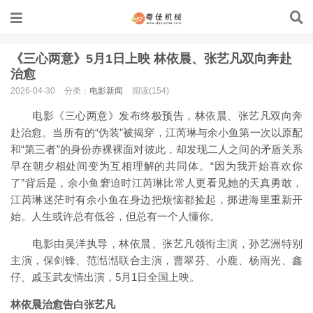
《三心两意》5月1日上映 林依晨、张艺凡双向奔赴
治愈
2026-04-30
分类：
电影新闻
阅读(154)
电影《三心两意》发布终极预告，林依晨、张艺凡双向奔
赴治愈。当所有的“伪装”被揭穿，江芮琳与余小鱼第一次以原配
和“第三者”的身份赤裸裸面对彼此，却发现二人之间的矛盾关系
早在朝夕相处间变为互相理解的共同体。“因为我开始喜欢你
了”背后是，余小鱼窘迫时江芮琳比常人更看见她的天真勇敢，
江芮琳迷茫时有余小鱼在身边把烦恼都捡起，掷进海里重新开
始。人生或许总有低谷，但总有一个人懂你。
电影由吴洋执导，林依晨、张艺凡领衔主演，孙艺洲特别
主演，保剑锋、范湉湉联合主演，曹翠芬、小鹿、杨雨光、鑫
仔、戚玉武友情出演，5月1日全国上映。
林依晨治愈告白张艺凡