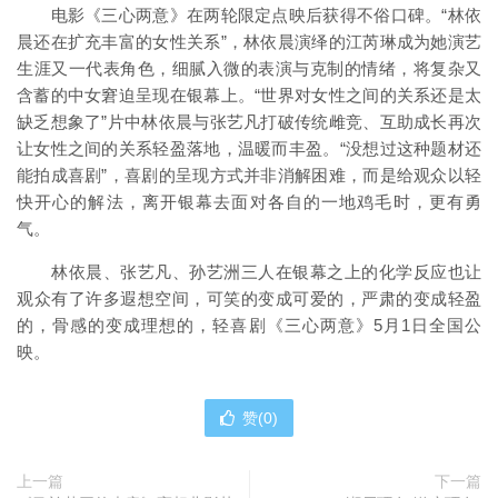
电影《三心两意》在两轮限定点映后获得不俗口碑。“林依
晨还在扩充丰富的女性关系”，林依晨演绎的江芮琳成为她演艺
生涯又一代表角色，细腻入微的表演与克制的情绪，将复杂又
含蓄的中女窘迫呈现在银幕上。“世界对女性之间的关系还是太
缺乏想象了”片中林依晨与张艺凡打破传统雌竞、互助成长再次
让女性之间的关系轻盈落地，温暖而丰盈。“没想过这种题材还
能拍成喜剧”，喜剧的呈现方式并非消解困难，而是给观众以轻
快开心的解法，离开银幕去面对各自的一地鸡毛时，更有勇
气。
林依晨、张艺凡、孙艺洲三人在银幕之上的化学反应也让
观众有了许多遐想空间，可笑的变成可爱的，严肃的变成轻盈
的，骨感的变成理想的，轻喜剧《三心两意》5月1日全国公
映。
赞(
0
)
上一篇
下一篇