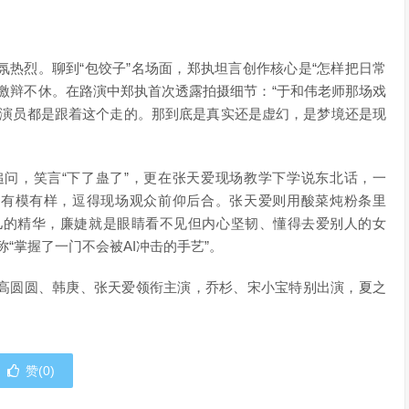
烈。聊到“包饺子”名场面，郑执坦言创作核心是“怎样把日常
激辩不休。在路演中郑执首次透露拍摄细节：“于和伟老师那场戏
有演员都是跟着这个走的。那到底是真实还是虚幻，是梦境还是现
，笑言“下了蛊了”，更在张天爱现场教学下学说东北话，一
得有模有样，逗得现场观众前仰后合。张天爱则用酸菜炖粉条里
汁儿的精华，廉婕就是眼睛看不见但内心坚韧、懂得去爱别人的女
“掌握了一门不会被AI冲击的手艺”。
圆圆、韩庚、张天爱领衔主演，乔杉、宋小宝特别出演，夏之
赞(
0
)