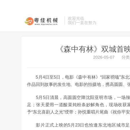
欢迎光临
我们一直在努力
《森中有林》双城首映
2026-05-07
分类
5月4日至5日，电影《森中有林》“回家唠嗑”东
作品回到故事的发生地、电影的拍摄地，携高圆圆、
5月5日清晨，高圆圆空降沈阳亚明市场，一场辣白
足；张天爱用一道酸菜炖粉条妙解角色，现场收获家
予“东北喜剧人之光”绶带；孙悦重唱片尾曲《祝你平
影片正式上映的5月23日也恰逢东北地区城市足