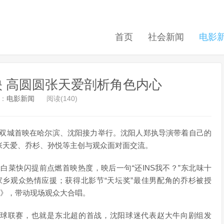
首页
社会新闻
电影
 高圆圆张天爱剖析角色内心
：
电影新闻
阅读(140)
北双城首映在哈尔滨、沈阳接力举行。沈阳人郑执导演带着自己的
张天爱、乔杉、孙悦等主创与观众面对面交流。
菜快闪提前点燃首映热度，映后一句“还INS我不？”东北味十
乡观众热情应援；获得北影节“天坛奖”最佳男配角的乔杉被授
安》，带动现场观众大合唱。
球联赛，也就是东北超的首战，沈阳球迷代表赵大牛向剧组发