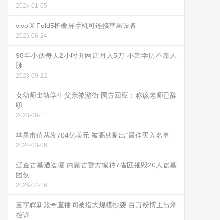
2024-01-05
vivo X Fold5折叠屏手机可连接苹果设备
2025-06-24
98年小伙每天2小时开网店月入5万 不靠学历不靠人
脉
2023-09-22
女幼师出轨学生父亲被游街 园方回应：称该老师已辞
职
2023-08-11
苹果市值蒸发704亿美元 被高盛剔出“最佳买入名单”
2024-03-06
辽金古墓遭盗掘 内蒙古警方辗转7省区摧毁26人盗墓
团伙
2026-04-16
董宇辉新账号直播间被指大规模抄袭 百万粉博主出来
控诉