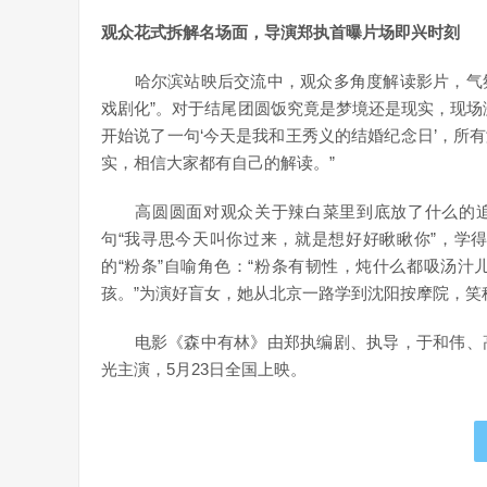
观众花式拆解名场面，导演郑执首曝片场即兴时刻
哈尔滨站映后交流中，观众多角度解读影片，气氛热
戏剧化”。对于结尾团圆饭究竟是梦境还是现实，现场
开始说了一句‘今天是我和王秀义的结婚纪念日’，所
实，相信大家都有自己的解读。”
高圆圆面对观众关于辣白菜里到底放了什么的追问
句“我寻思今天叫你过来，就是想好好瞅瞅你”，学
的“粉条”自喻角色：“粉条有韧性，炖什么都吸汤
孩。”为演好盲女，她从北京一路学到沈阳按摩院，笑称
电影《森中有林》由郑执编剧、执导，于和伟、高
光主演，5月23日全国上映。