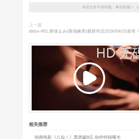
未经允许不得转载：
粤佳机械
»
《
上一篇
dldss-491,善场まみ(善场麻美)最新作品2026/04/15发布
相关推荐
动画电影《八仙！》票房破8亿 动作特辑曝光