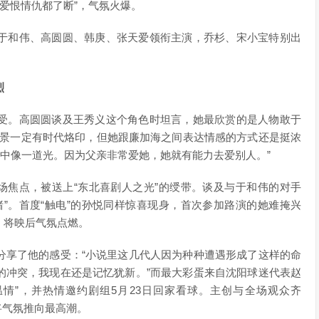
，爱恨情仇都了断”，气氛火爆。
和伟、高圆圆、韩庚、张天爱领衔主演，乔杉、宋小宝特别出
烈
。高圆圆谈及王秀义这个角色时坦言，她最欣赏的是人物敢于
背景一定有时代烙印，但她跟廉加海之间表达情感的方式还是挺浓
心中像一道光。因为父亲非常爱她，她就有能力去爱别人。”
焦点，被送上“东北喜剧人之光”的绶带。谈及与于和伟的对手
”。首度“触电”的孙悦同样惊喜现身，首次参加路演的她难掩兴
，将映后气氛点燃。
享了他的感受：“小说里这几代人因为种种遭遇形成了这样的命
的冲突，我现在还是记忆犹新。”而最大彩蛋来自沈阳球迷代表赵
情”，并热情邀约剧组5月23日回家看球。主创与全场观众齐
，将气氛推向最高潮。