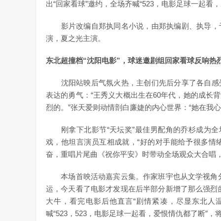
出“回家看球”邀约，全场齐喊“523，电影足球一起看
影片改编自郑执同名小说，由郑执编剧、执导，于
演，夏之光主演。
东北超撞档“沈阳电影”，球迷邀剧组回家看球反响热
沈阳站映后气氛火热，主创们先后分享了各自感受
表达的勇气：“王秀义大概出生在60年代，她的成长
烈的。”张天爱则动情剖白廉婕的内心世界：“她在我
刚拿下北影节“天坛奖”最佳男配角的乔杉成为全场
戏，他坦言演员互相成就，“好的对手能给予很多情绪
奋，重唱片尾曲《祝你平安》时带动全场观众大合唱
本场首映活动嘉宾云集。作家班宇也从文学视角分
运，今天看了电影才发现在后半部分新增了那么强烈
大牛，看完电影后他直言“剧情紧凑，尽显东北人温
喊“523，523，电影足球一起看，爱恨情仇都了断”