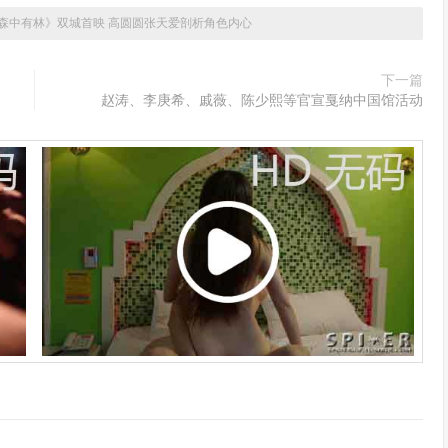
森中有林》双城首映 高圆圆张天爱剖析角色内心
下一篇
！
赵涛、李庚希、戚薇、陈少熙等官宣戛纳中国馆活动