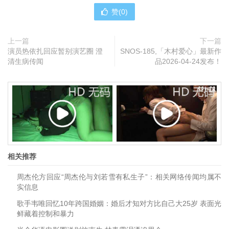
赞(
0
)
上一篇
下一篇
演员热依扎回应暂别演艺圈 澄
SNOS-185,「木村爱心」最新作
清生病传闻
品2026-04-24发布！
相关推荐
周杰伦方回应“周杰伦与刘若雪有私生子”：相关网络传闻均属不
实信息
歌手韦唯回忆10年跨国婚姻：婚后才知对方比自己大25岁 表面光
鲜藏着控制和暴力