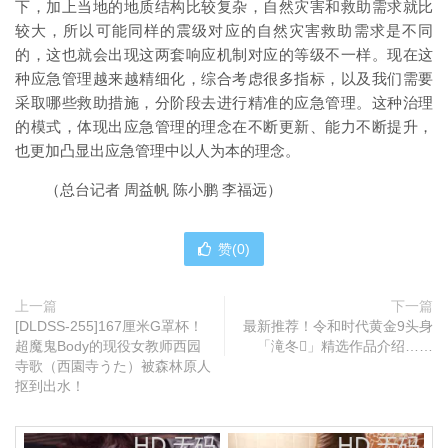
下，加上当地的地质结构比较复杂，自然灾害和救助需求就比
较大，所以可能同样的震级对应的自然灾害救助需求是不同
的，这也就会出现这两套响应机制对应的等级不一样。现在这
种应急管理越来越精细化，综合考虑很多指标，以及我们需要
采取哪些救助措施，分阶段去进行精准的应急管理。这种治理
的模式，体现出应急管理的理念在不断更新、能力不断提升，
也更加凸显出应急管理中以人为本的理念。
（总台记者 周益帆 陈小鹏 李福远）
赞(
0
)
上一篇
下一篇
[DLDSS-255]167厘米G罩杯！
最新推荐！令和时代黄金9头身
超魔鬼Body的现役女教师西园
「滝冬𪸩」精选作品介绍……
寺歌（西園寺うた）被森林原人
抠到出水！