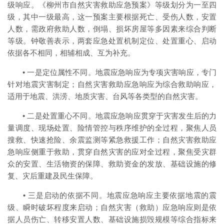
级响应。《柳州市自然灾害救助应急预案》等级划分为一至四
级，其中一级最高，这一预案主要根据死亡、受伤人数，安置
人数，需政府救助人数，倒塌、损坏房屋等多因素来综合判断
等级。钟敬善表示，两套应急处置机制定位、处置重心、启动
依据各不相同，相辅相成、互为补充。
• 一是定位属性不同。地震应急响应为专项灾害响应，专门
针对地震灾害制定；自然灾害救助应急响应为综合救助响应，
适用于地震、洪涝、地质灾害、台风等各类型的自然灾害。
• 二是处置重心不同。地震应急响应贯穿于灾害发生后的力
量调度、现场处置、险情管控与秩序维护的全过程，聚焦人员
搜救、快速抢险、余震监测等紧急救援工作；自然灾害救助应
急响应侧重于救助，贯穿自然灾害的应对全过程，聚焦受灾群
众的安置、生活物资的保障、救助资金的发放、基础设施的修
复、灾后重建及民生保障。
• 三是启动的依据不同。地震应急响应主要依据地震的震
级、瞬时破坏程度来启动；自然灾害（救助）应急响应则是依
据人员伤亡、转移安置人数、基础设施损毁规模等综合指标来