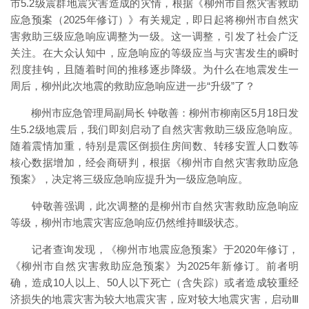
市5.2级震群地震灾害造成的灾情，根据《柳州市自然灾害救助
应急预案（2025年修订）》有关规定，即日起将柳州市自然灾
害救助三级应急响应调整为一级。这一调整，引发了社会广泛
关注。在大众认知中，应急响应的等级应当与灾害发生的瞬时
烈度挂钩，且随着时间的推移逐步降级。为什么在地震发生一
周后，柳州此次地震的救助应急响应进一步“升级”了？
柳州市应急管理局副局长 钟敬善：柳州市柳南区5月18日发
生5.2级地震后，我们即刻启动了自然灾害救助三级应急响应。
随着震情加重，特别是震区倒损住房间数、转移安置人口数等
核心数据增加，经会商研判，根据《柳州市自然灾害救助应急
预案》，决定将三级应急响应提升为一级应急响应。
钟敬善强调，此次调整的是柳州市自然灾害救助应急响应
等级，柳州市地震灾害应急响应仍然维持Ⅲ级状态。
记者查询发现，《柳州市地震应急预案》于2020年修订，
《柳州市自然灾害救助应急预案》为2025年新修订。前者明
确，造成10人以上、50人以下死亡（含失踪）或者造成较重经
济损失的地震灾害为较大地震灾害，应对较大地震灾害，启动Ⅲ