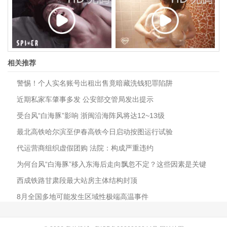
相关推荐
警惕！个人实名账号出租出售竟暗藏洗钱犯罪陷阱
近期私家车肇事多发 公安部交管局发出提示
受台风“白海豚”影响 浙闽沿海阵风将达12~13级
最北高铁哈尔滨至伊春高铁今日启动按图运行试验
代运营商组织虚假团购 法院：构成严重违约
为何台风“白海豚”移入东海后走向飘忽不定？这些因素是关键
西成铁路甘肃段最大站房主体结构封顶
8月全国多地可能发生区域性极端高温事件