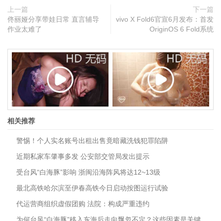
上一篇
下一篇
佟丽娅分享带娃日常 直言辅导
vivo X Fold6官宣6月发布：首发
作业太难了
OriginOS 6 Fold系统
相关推荐
警惕！个人实名账号出租出售竟暗藏洗钱犯罪陷阱
近期私家车肇事多发 公安部交管局发出提示
受台风“白海豚”影响 浙闽沿海阵风将达12~13级
最北高铁哈尔滨至伊春高铁今日启动按图运行试验
代运营商组织虚假团购 法院：构成严重违约
为何台风“白海豚”移入东海后走向飘忽不定？这些因素是关键