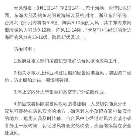
大风预报：8月1日14时至2日14时，巴士海峡、台湾以东洋
面、东海大部及钓鱼岛附近海域以及杭州湾、浙江东部沿海、
台湾岛北部沿海将有6-8级、阵风9-10级的大风，其中东海东南
部海域风力可达9-12级、阵风11-14级，“卡努”中心经过的附近
海面的风力有13-16级、阵风17级及以上。
防御指南：
1.政府及相关部门按照职责做好防台风抢险应急工作。
2.相关水域水上作业和过往船舶应当回港避风，加固港口设
施，防止船舶走锚、搁浅和碰撞。
3.停止室内外大型集会和高空等户外危险作业。
4.加固或者拆除易被风吹动的搭建物，人员切勿随意外出，
应尽可能待在防风安全的地方，确保老人小孩留在家中最安全
的地方，危房人员及时转移。当台风中心经过时风力会减小或
者静止一段时间，切记强风将会突然吹袭，应当继续留在安全
处避风。