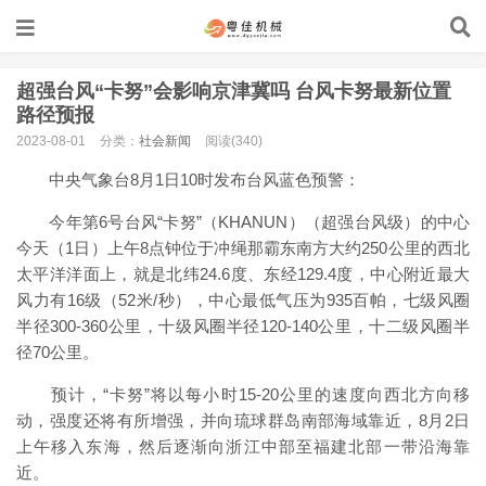
超强台风“卡努”会影响京津冀吗 台风卡努最新位置
路径预报
2023-08-01
分类：
社会新闻
阅读(340)
中央气象台8月1日10时发布台风蓝色预警：
今年第6号台风“卡努”（KHANUN）（超强台风级）的中心
今天（1日）上午8点钟位于冲绳那霸东南方大约250公里的西北
太平洋洋面上，就是北纬24.6度、东经129.4度，中心附近最大
风力有16级（52米/秒），中心最低气压为935百帕，七级风圈
半径300-360公里，十级风圈半径120-140公里，十二级风圈半
径70公里。
预计，“卡努”将以每小时15-20公里的速度向西北方向移
动，强度还将有所增强，并向琉球群岛南部海域靠近，8月2日
上午移入东海，然后逐渐向浙江中部至福建北部一带沿海靠
近。