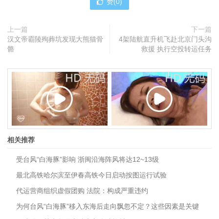
赞(
0
)
上一篇
下一篇
汉文帝霸陵殉葬坑发现大熊猫骨
4架陆航直升机飞赴北京门头沟
骼
救援 执行空投转运任务
相关推荐
受台风“白海豚”影响 浙闽沿海阵风将达12~13级
最北高铁哈尔滨至伊春高铁今日启动按图运行试验
代运营商组织虚假团购 法院：构成严重违约
为何台风“白海豚”移入东海后走向飘忽不定？这些因素是关键